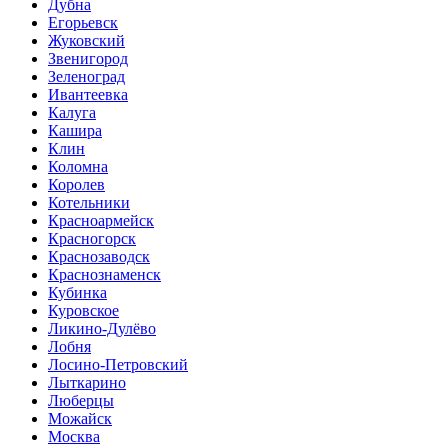
Дубна
Егорьевск
Жуковский
Звенигород
Зеленоград
Ивантеевка
Калуга
Кашира
Клин
Коломна
Королев
Котельники
Красноармейск
Красногорск
Краснозаводск
Краснознаменск
Кубинка
Куровское
Ликино-Дулёво
Лобня
Лосино-Петровский
Лыткарино
Люберцы
Можайск
Москва