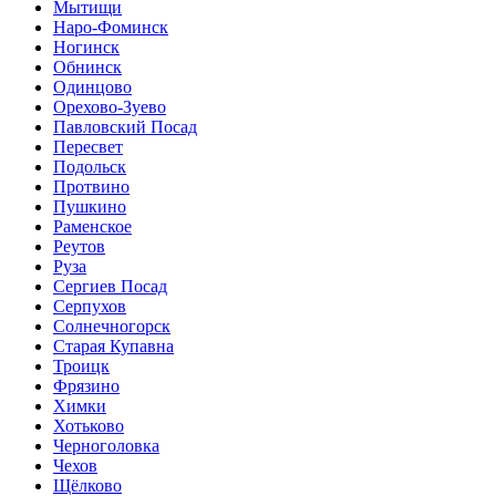
Мытищи
Наро-Фоминск
Ногинск
Обнинск
Одинцово
Орехово-Зуево
Павловский Посад
Пересвет
Подольск
Протвино
Пушкино
Раменское
Реутов
Руза
Сергиев Посад
Серпухов
Солнечногорск
Старая Купавна
Троицк
Фрязино
Химки
Хотьково
Черноголовка
Чехов
Щёлково