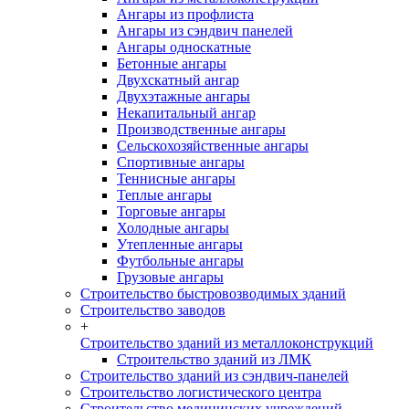
Ангары из профлиста
Ангары из сэндвич панелей
Ангары односкатные
Бетонные ангары
Двухскатный ангар
Двухэтажные ангары
Некапитальный ангар
Производственные ангары
Сельскохозяйственные ангары
Спортивные ангары
Теннисные ангары
Теплые ангары
Торговые ангары
Холодные ангары
Утепленные ангары
Футбольные ангары
Грузовые ангары
Строительство быстровозводимых зданий
Строительство заводов
+
Строительство зданий из металлоконструкций
Строительство зданий из ЛМК
Строительство зданий из сэндвич-панелей
Строительство логистического центра
Строительство медицинских учреждений