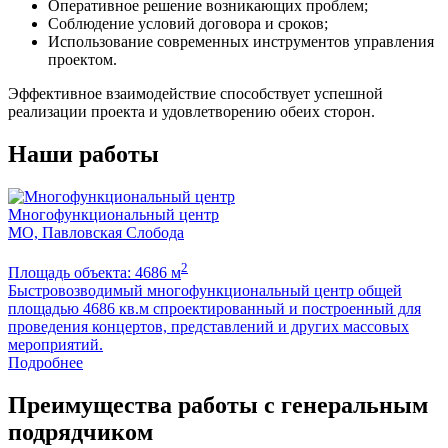
Оперативное решение возникающих проблем;
Соблюдение условий договора и сроков;
Использование современных инструментов управления
проектом.
Эффективное взаимодействие способствует успешной
реализации проекта и удовлетворению обеих сторон.
Наши работы
Многофункциональный центр
МО, Павловская Слобода
Я
2
Площадь объекта: 4686 м
П
Быстровозводимый многофункциональный центр общей
Р
площадью 4686 кв.м спроектированный и построенный для
д
проведения концертов, представлений и других массовых
к
мероприятий.
Подробнее
Преимущества работы с генеральным
подрядчиком