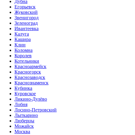
Дубна
Егорьевск
Жуковский
Звенигород
Зеленоград
Ивантеевка
Калуга
Кашира
Клин
Коломна
Королев
Котельники
Красноармейск
Красногорск
Краснозаводск
Краснознаменск
Кубинка
Куровское
Ликино-Дулёво
Лобня
Лосино-Петровский
Лыткарино
Люберцы
Можайск
Москва