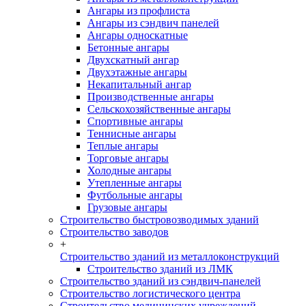
Ангары из профлиста
Ангары из сэндвич панелей
Ангары односкатные
Бетонные ангары
Двухскатный ангар
Двухэтажные ангары
Некапитальный ангар
Производственные ангары
Сельскохозяйственные ангары
Спортивные ангары
Теннисные ангары
Теплые ангары
Торговые ангары
Холодные ангары
Утепленные ангары
Футбольные ангары
Грузовые ангары
Строительство быстровозводимых зданий
Строительство заводов
+
Строительство зданий из металлоконструкций
Строительство зданий из ЛМК
Строительство зданий из сэндвич-панелей
Строительство логистического центра
Строительство медицинских учреждений