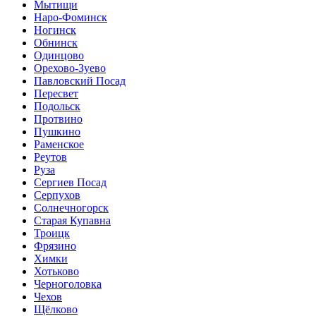
Мытищи
Наро-Фоминск
Ногинск
Обнинск
Одинцово
Орехово-Зуево
Павловский Посад
Пересвет
Подольск
Протвино
Пушкино
Раменское
Реутов
Руза
Сергиев Посад
Серпухов
Солнечногорск
Старая Купавна
Троицк
Фрязино
Химки
Хотьково
Черноголовка
Чехов
Щёлково