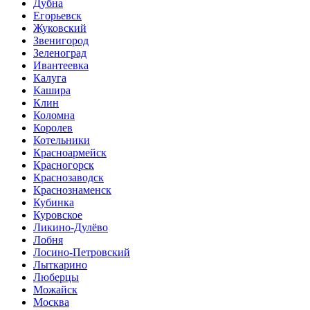
Дубна
Егорьевск
Жуковский
Звенигород
Зеленоград
Ивантеевка
Калуга
Кашира
Клин
Коломна
Королев
Котельники
Красноармейск
Красногорск
Краснозаводск
Краснознаменск
Кубинка
Куровское
Ликино-Дулёво
Лобня
Лосино-Петровский
Лыткарино
Люберцы
Можайск
Москва