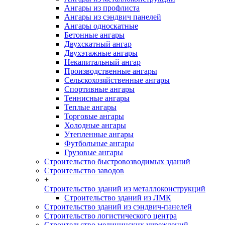
Ангары из профлиста
Ангары из сэндвич панелей
Ангары односкатные
Бетонные ангары
Двухскатный ангар
Двухэтажные ангары
Некапитальный ангар
Производственные ангары
Сельскохозяйственные ангары
Спортивные ангары
Теннисные ангары
Теплые ангары
Торговые ангары
Холодные ангары
Утепленные ангары
Футбольные ангары
Грузовые ангары
Строительство быстровозводимых зданий
Строительство заводов
+
Строительство зданий из металлоконструкций
Строительство зданий из ЛМК
Строительство зданий из сэндвич-панелей
Строительство логистического центра
Строительство медицинских учреждений