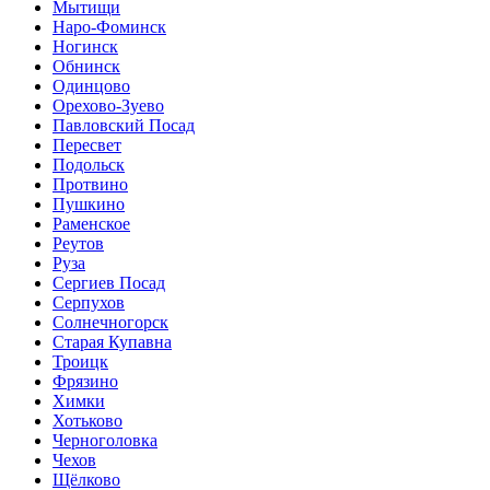
Мытищи
Наро-Фоминск
Ногинск
Обнинск
Одинцово
Орехово-Зуево
Павловский Посад
Пересвет
Подольск
Протвино
Пушкино
Раменское
Реутов
Руза
Сергиев Посад
Серпухов
Солнечногорск
Старая Купавна
Троицк
Фрязино
Химки
Хотьково
Черноголовка
Чехов
Щёлково