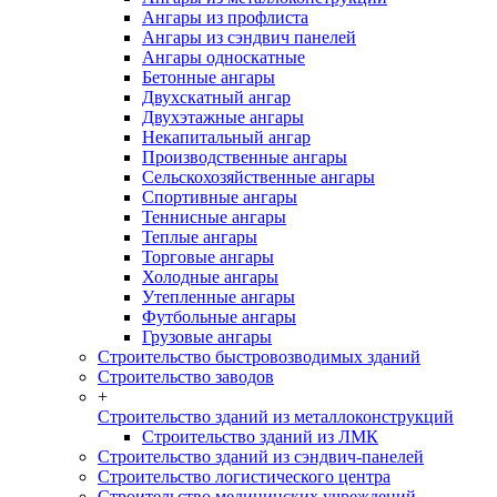
Ангары из профлиста
Ангары из сэндвич панелей
Ангары односкатные
Бетонные ангары
Двухскатный ангар
Двухэтажные ангары
Некапитальный ангар
Производственные ангары
Сельскохозяйственные ангары
Спортивные ангары
Теннисные ангары
Теплые ангары
Торговые ангары
Холодные ангары
Утепленные ангары
Футбольные ангары
Грузовые ангары
Строительство быстровозводимых зданий
Строительство заводов
+
Строительство зданий из металлоконструкций
Строительство зданий из ЛМК
Строительство зданий из сэндвич-панелей
Строительство логистического центра
Строительство медицинских учреждений