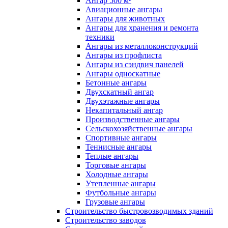
Ангар 500 м²
Авиационные ангары
Ангары для животных
Ангары для хранения и ремонта
техники
Ангары из металлоконструкций
Ангары из профлиста
Ангары из сэндвич панелей
Ангары односкатные
Бетонные ангары
Двухскатный ангар
Двухэтажные ангары
Некапитальный ангар
Производственные ангары
Сельскохозяйственные ангары
Спортивные ангары
Теннисные ангары
Теплые ангары
Торговые ангары
Холодные ангары
Утепленные ангары
Футбольные ангары
Грузовые ангары
Строительство быстровозводимых зданий
Строительство заводов