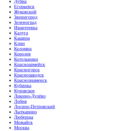
Дубна
Егорьевск
Жуковский
Звенигород
Зеленоград
Ивантеевка
Калуга
Кашира
Клин
Коломна
Королев
Котельники
Красноармейск
Красногорск
Краснозаводск
Краснознаменск
Кубинка
Куровское
Ликино-Дулёво
Лобня
Лосино-Петровский
Лыткарино
Люберцы
Можайск
Москва