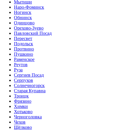
Мытищи
Наро-Фоминск
Ногинск
Обнинск
Одинцово
Орехово-Зуево
Павловский Посад
Пересвет
Подольск
Протвино
Пушкино
Раменское
Реутов
Руза
Сергиев Посад
Серпухов
Солнечногорск
Старая Купавна
Троицк
Фрязино
Химки
Хотьково
Черноголовка
Чехов
Щёлково