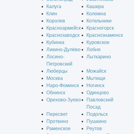
Калуга
Кашира
Клин
Коломна
Королев
Котельники
Красноармейск
Красногорск
Краснозаводск
Краснознаменск
Кубинка
Куровское
Ликино-Дулёво
Лобня
Лосино-
Лыткарино
Петровский
Люберцы
Можайск
Москва
Мытищи
Наро-Фоминск
Ногинск
Обнинск
Одинцово
Орехово-Зуево
Павловский
Посад
Пересвет
Подольск
Протвино
Пушкино
Раменское
Реутов