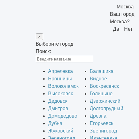
Москва
Ваш город
Москва?
Да
Нет
×
Выберите город
Поиск:
Апрелевка
Балашиха
Бронницы
Видное
Волоколамск
Воскресенск
Высоковск
Голицыно
Дедовск
Дзержинский
Дмитров
Долгопрудный
Домодедово
Дрезна
Дубна
Егорьевск
Жуковский
Звенигород
Зеленоград
Ивантеевка