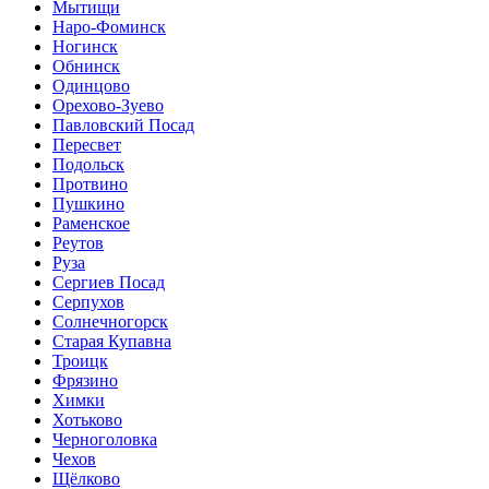
Мытищи
Наро-Фоминск
Ногинск
Обнинск
Одинцово
Орехово-Зуево
Павловский Посад
Пересвет
Подольск
Протвино
Пушкино
Раменское
Реутов
Руза
Сергиев Посад
Серпухов
Солнечногорск
Старая Купавна
Троицк
Фрязино
Химки
Хотьково
Черноголовка
Чехов
Щёлково