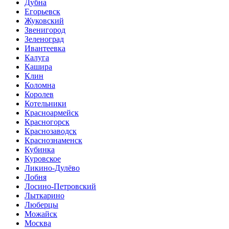
Дубна
Егорьевск
Жуковский
Звенигород
Зеленоград
Ивантеевка
Калуга
Кашира
Клин
Коломна
Королев
Котельники
Красноармейск
Красногорск
Краснозаводск
Краснознаменск
Кубинка
Куровское
Ликино-Дулёво
Лобня
Лосино-Петровский
Лыткарино
Люберцы
Можайск
Москва