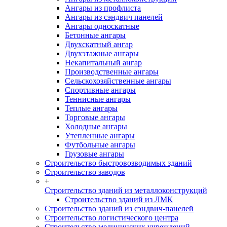
Ангары из профлиста
Ангары из сэндвич панелей
Ангары односкатные
Бетонные ангары
Двухскатный ангар
Двухэтажные ангары
Некапитальный ангар
Производственные ангары
Сельскохозяйственные ангары
Спортивные ангары
Теннисные ангары
Теплые ангары
Торговые ангары
Холодные ангары
Утепленные ангары
Футбольные ангары
Грузовые ангары
Строительство быстровозводимых зданий
Строительство заводов
+
Строительство зданий из металлоконструкций
Строительство зданий из ЛМК
Строительство зданий из сэндвич-панелей
Строительство логистического центра
Строительство медицинских учреждений