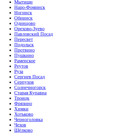
Мытищи
Наро-Фоминск
Ногинск
Обнинск
Одинцово
Орехово-Зуево
Павловский Посад
Пересвет
Подольск
Протвино
Пушкино
Раменское
Реутов
Руза
Сергиев Посад
Серпухов
Солнечногорск
Старая Купавна
Троицк
Фрязино
Химки
Хотьково
Черноголовка
Чехов
Щёлково