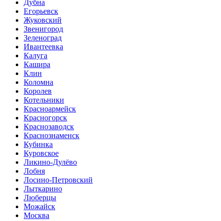
Дубна
Егорьевск
Жуковский
Звенигород
Зеленоград
Ивантеевка
Калуга
Кашира
Клин
Коломна
Королев
Котельники
Красноармейск
Красногорск
Краснозаводск
Краснознаменск
Кубинка
Куровское
Ликино-Дулёво
Лобня
Лосино-Петровский
Лыткарино
Люберцы
Можайск
Москва