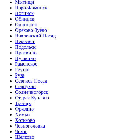
Мытищи
Наро-Фоминск
Ногинск
Обнинск
Одинцово
Орехово-Зуево
Павловский Посад
Пересвет
Подольск
Протвино
Пушкино
Раменское
Реутов
Руза
Сергиев Посад
Серпухов
Солнечногорск
Старая Купавна
Троицк
Фрязино
Химки
Хотьково
Черноголовка
Чехов
Щёлково