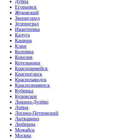
Дубна
Егорьевск
Жуковский
Звенигород
Зеленоград
Ивантеевка
Калуга
Кашира
Клин
Коломна
Королев
Котельники
Красноармейск
Красногорск
Краснозаводск
Краснознаменск
Кубинка
Куровское
Ликино-Дулёво
Лобня
Лосино-Петровский
Лыткарино
Люберцы
Можайск
Москва