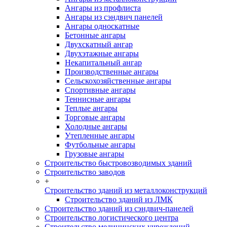
Ангары из профлиста
Ангары из сэндвич панелей
Ангары односкатные
Бетонные ангары
Двухскатный ангар
Двухэтажные ангары
Некапитальный ангар
Производственные ангары
Сельскохозяйственные ангары
Спортивные ангары
Теннисные ангары
Теплые ангары
Торговые ангары
Холодные ангары
Утепленные ангары
Футбольные ангары
Грузовые ангары
Строительство быстровозводимых зданий
Строительство заводов
+
Строительство зданий из металлоконструкций
Строительство зданий из ЛМК
Строительство зданий из сэндвич-панелей
Строительство логистического центра
Строительство медицинских учреждений