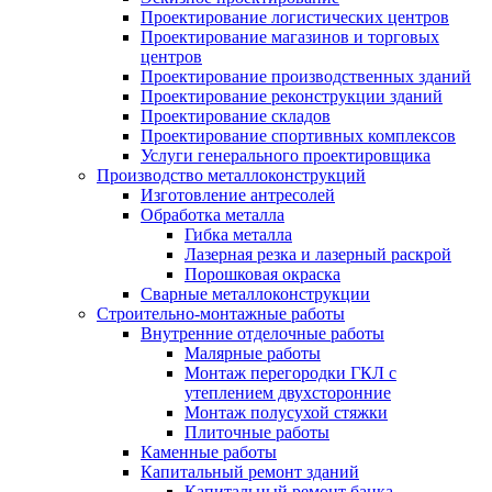
Проектирование логистических центров
Проектирование магазинов и торговых
центров
Проектирование производственных зданий
Проектирование реконструкции зданий
Проектирование складов
Проектирование спортивных комплексов
Услуги генерального проектировщика
Производство металлоконструкций
Изготовление антресолей
Обработка металла
Гибка металла
Лазерная резка и лазерный раскрой
Порошковая окраска
Сварные металлоконструкции
Строительно-монтажные работы
Внутренние отделочные работы
Малярные работы
Монтаж перегородки ГКЛ с
утеплением двухсторонние
Монтаж полусухой стяжки
Плиточные работы
Каменные работы
Капитальный ремонт зданий
Капитальный ремонт банка