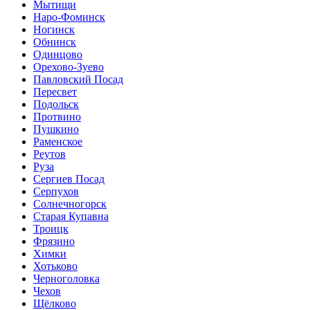
Мытищи
Наро-Фоминск
Ногинск
Обнинск
Одинцово
Орехово-Зуево
Павловский Посад
Пересвет
Подольск
Протвино
Пушкино
Раменское
Реутов
Руза
Сергиев Посад
Серпухов
Солнечногорск
Старая Купавна
Троицк
Фрязино
Химки
Хотьково
Черноголовка
Чехов
Щёлково