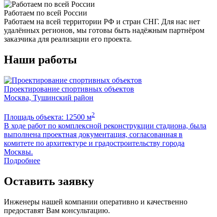
Работаем по всей России
Работаем на всей территории РФ и стран СНГ. Для нас нет
удалённых регионов, мы готовы быть надёжным партнёром
заказчика для реализации его проекта.
Наши работы
Проектирование спортивных объектов
Москва, Тушинский район
Я
2
Площадь объекта: 12500 м
П
В ходе работ по комплексной реконструкции стадиона, была
Р
выполнена проектная документация, согласованная в
д
комитете по архитектуре и градостроительству города
к
Москвы.
Подробнее
Оставить заявку
Инженеры нашей компании оперативно и качественно
предоставят Вам консультацию.