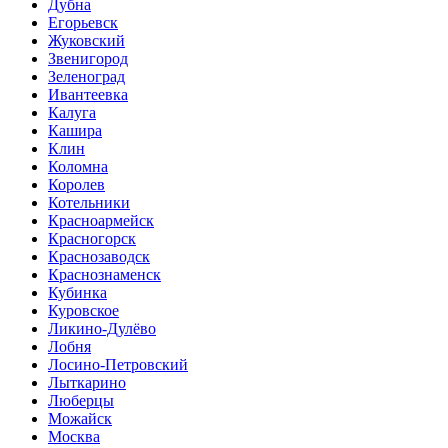
Дубна
Егорьевск
Жуковский
Звенигород
Зеленоград
Ивантеевка
Калуга
Кашира
Клин
Коломна
Королев
Котельники
Красноармейск
Красногорск
Краснозаводск
Краснознаменск
Кубинка
Куровское
Ликино-Дулёво
Лобня
Лосино-Петровский
Лыткарино
Люберцы
Можайск
Москва