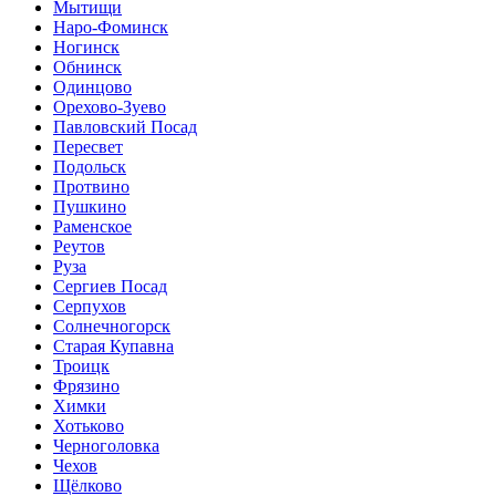
Мытищи
Наро-Фоминск
Ногинск
Обнинск
Одинцово
Орехово-Зуево
Павловский Посад
Пересвет
Подольск
Протвино
Пушкино
Раменское
Реутов
Руза
Сергиев Посад
Серпухов
Солнечногорск
Старая Купавна
Троицк
Фрязино
Химки
Хотьково
Черноголовка
Чехов
Щёлково