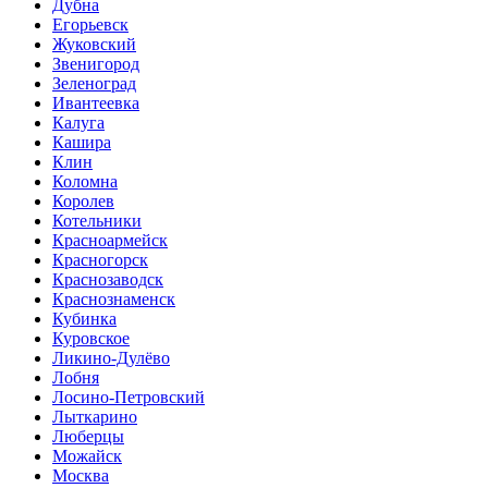
Дубна
Егорьевск
Жуковский
Звенигород
Зеленоград
Ивантеевка
Калуга
Кашира
Клин
Коломна
Королев
Котельники
Красноармейск
Красногорск
Краснозаводск
Краснознаменск
Кубинка
Куровское
Ликино-Дулёво
Лобня
Лосино-Петровский
Лыткарино
Люберцы
Можайск
Москва