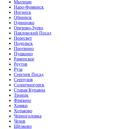
Мытищи
Наро-Фоминск
Ногинск
Обнинск
Одинцово
Орехово-Зуево
Павловский Посад
Пересвет
Подольск
Протвино
Пушкино
Раменское
Реутов
Руза
Сергиев Посад
Серпухов
Солнечногорск
Старая Купавна
Троицк
Фрязино
Химки
Хотьково
Черноголовка
Чехов
Щёлково