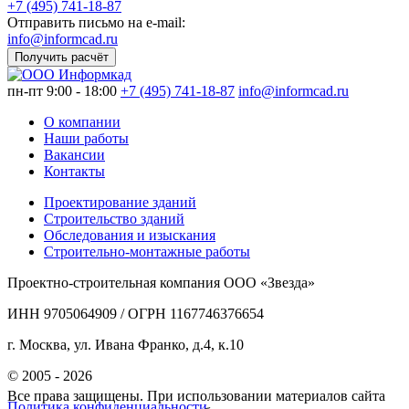
+7 (495) 741-18-87
Отправить письмо на e-mail:
info@informcad.ru
Получить расчёт
пн-пт 9:00 - 18:00
+7 (495) 741-18-87
info@informcad.ru
О компании
Наши работы
Вакансии
Контакты
Проектирование зданий
Строительство зданий
Обследования и изыскания
Строительно-монтажные работы
Проектно-строительная компания ООО «Звезда»
ИНН 9705064909 / ОГРН 1167746376654
г. Москва, ул. Ивана Франко, д.4, к.10
© 2005 - 2026
Все права защищены. При использовании материалов сайта
Политика конфиденциальности