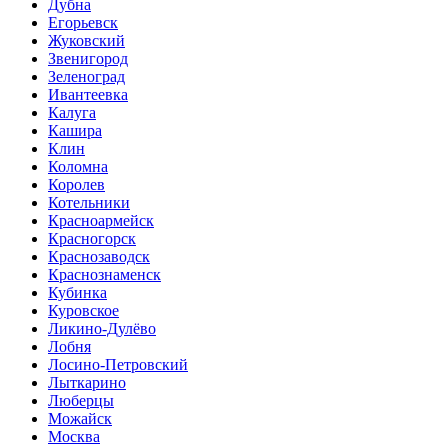
Дубна
Егорьевск
Жуковский
Звенигород
Зеленоград
Ивантеевка
Калуга
Кашира
Клин
Коломна
Королев
Котельники
Красноармейск
Красногорск
Краснозаводск
Краснознаменск
Кубинка
Куровское
Ликино-Дулёво
Лобня
Лосино-Петровский
Лыткарино
Люберцы
Можайск
Москва