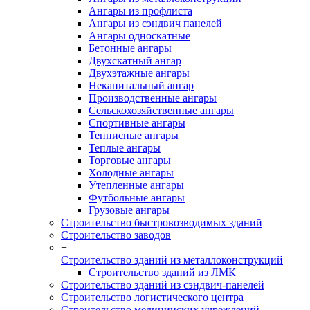
Ангары из профлиста
Ангары из сэндвич панелей
Ангары односкатные
Бетонные ангары
Двухскатный ангар
Двухэтажные ангары
Некапитальный ангар
Производственные ангары
Сельскохозяйственные ангары
Спортивные ангары
Теннисные ангары
Теплые ангары
Торговые ангары
Холодные ангары
Утепленные ангары
Футбольные ангары
Грузовые ангары
Строительство быстровозводимых зданий
Строительство заводов
+
Строительство зданий из металлоконструкций
Строительство зданий из ЛМК
Строительство зданий из сэндвич-панелей
Строительство логистического центра
Строительство медицинских учреждений