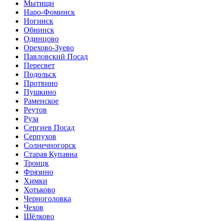
Мытищи
Наро-Фоминск
Ногинск
Обнинск
Одинцово
Орехово-Зуево
Павловский Посад
Пересвет
Подольск
Протвино
Пушкино
Раменское
Реутов
Руза
Сергиев Посад
Серпухов
Солнечногорск
Старая Купавна
Троицк
Фрязино
Химки
Хотьково
Черноголовка
Чехов
Щёлково