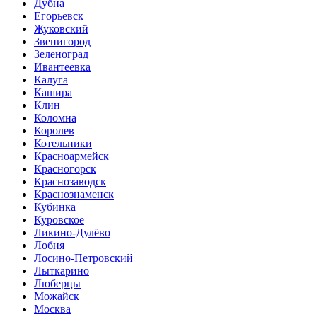
Дубна
Егорьевск
Жуковский
Звенигород
Зеленоград
Ивантеевка
Калуга
Кашира
Клин
Коломна
Королев
Котельники
Красноармейск
Красногорск
Краснозаводск
Краснознаменск
Кубинка
Куровское
Ликино-Дулёво
Лобня
Лосино-Петровский
Лыткарино
Люберцы
Можайск
Москва