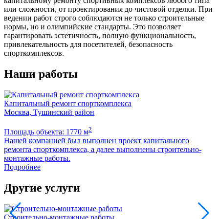
капитальному ремонту спортивных комплексов любого типа
или сложности, от проектирования до чистовой отделки. При
ведении работ строго соблюдаются не только строительные
нормы, но и олимпийские стандарты. Это позволяет
гарантировать эстетичность, полную функциональность,
привлекательность для посетителей, безопасность
спорткомплексов.
Наши работы
Капитальный ремонт спорткомплекса
Москва, Тушинский район
2
Площадь объекта: 1770 м
Нашей компанией был выполнен проект капитального
ремонта спорткомплекса, а далее выполнены строительно-
монтажные работы.
Подробнее
Другие услуги
Строительно-монтажные работы
К