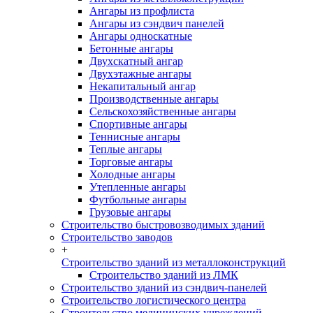
Ангары из профлиста
Ангары из сэндвич панелей
Ангары односкатные
Бетонные ангары
Двухскатный ангар
Двухэтажные ангары
Некапитальный ангар
Производственные ангары
Сельскохозяйственные ангары
Спортивные ангары
Теннисные ангары
Теплые ангары
Торговые ангары
Холодные ангары
Утепленные ангары
Футбольные ангары
Грузовые ангары
Строительство быстровозводимых зданий
Строительство заводов
+
Строительство зданий из металлоконструкций
Строительство зданий из ЛМК
Строительство зданий из сэндвич-панелей
Строительство логистического центра
Строительство медицинских учреждений