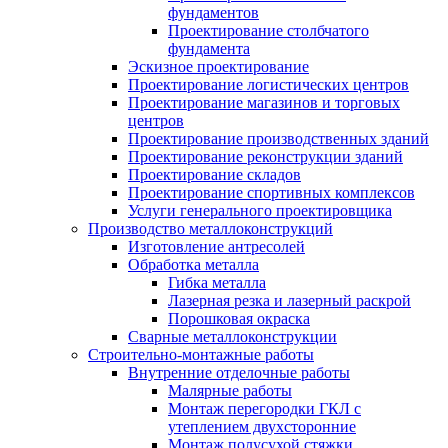
фундаментов
Проектирование столбчатого
фундамента
Эскизное проектирование
Проектирование логистических центров
Проектирование магазинов и торговых
центров
Проектирование производственных зданий
Проектирование реконструкции зданий
Проектирование складов
Проектирование спортивных комплексов
Услуги генерального проектировщика
Производство металлоконструкций
Изготовление антресолей
Обработка металла
Гибка металла
Лазерная резка и лазерный раскрой
Порошковая окраска
Сварные металлоконструкции
Строительно-монтажные работы
Внутренние отделочные работы
Малярные работы
Монтаж перегородки ГКЛ с
утеплением двухсторонние
Монтаж полусухой стяжки