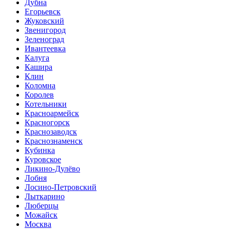
Дубна
Егорьевск
Жуковский
Звенигород
Зеленоград
Ивантеевка
Калуга
Кашира
Клин
Коломна
Королев
Котельники
Красноармейск
Красногорск
Краснозаводск
Краснознаменск
Кубинка
Куровское
Ликино-Дулёво
Лобня
Лосино-Петровский
Лыткарино
Люберцы
Можайск
Москва