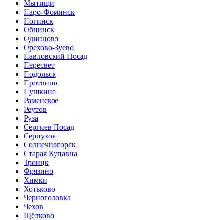
Мытищи
Наро-Фоминск
Ногинск
Обнинск
Одинцово
Орехово-Зуево
Павловский Посад
Пересвет
Подольск
Протвино
Пушкино
Раменское
Реутов
Руза
Сергиев Посад
Серпухов
Солнечногорск
Старая Купавна
Троицк
Фрязино
Химки
Хотьково
Черноголовка
Чехов
Щёлково