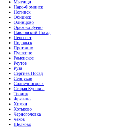
Мытищи
Наро-Фоминск
Ногинск
Обнинск
Одинцово
Орехово-Зуево
Павловский Посад
Пересвет
Подольск
Протвино
Пушкино
Раменское
Реутов
Руза
Сергиев Посад
Серпухов
Солнечногорск
Старая Купавна
Троицк
Фрязино
Химки
Хотьково
Черноголовка
Чехов
Щёлково