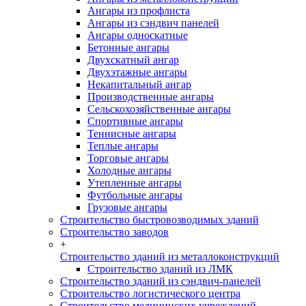
Ангары из профлиста
Ангары из сэндвич панелей
Ангары односкатные
Бетонные ангары
Двухскатный ангар
Двухэтажные ангары
Некапитальный ангар
Производственные ангары
Сельскохозяйственные ангары
Спортивные ангары
Теннисные ангары
Теплые ангары
Торговые ангары
Холодные ангары
Утепленные ангары
Футбольные ангары
Грузовые ангары
Строительство быстровозводимых зданий
Строительство заводов
+
Строительство зданий из металлоконструкций
Строительство зданий из ЛМК
Строительство зданий из сэндвич-панелей
Строительство логистического центра
Строительство медицинских учреждений