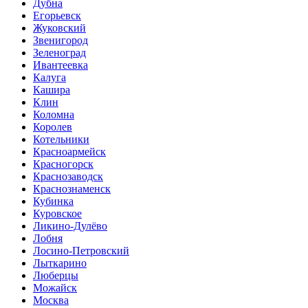
Дубна
Егорьевск
Жуковский
Звенигород
Зеленоград
Ивантеевка
Калуга
Кашира
Клин
Коломна
Королев
Котельники
Красноармейск
Красногорск
Краснозаводск
Краснознаменск
Кубинка
Куровское
Ликино-Дулёво
Лобня
Лосино-Петровский
Лыткарино
Люберцы
Можайск
Москва