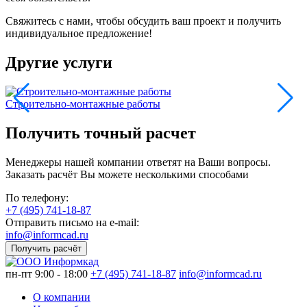
Свяжитесь с нами, чтобы обсудить ваш проект и получить
индивидуальное предложение!
Другие услуги
Строительно-монтажные работы
С
Получить точный расчет
Менеджеры нашей компании ответят на Ваши вопросы.
Заказать расчёт Вы можете несколькими способами
По телефону:
+7 (495) 741-18-87
Отправить письмо на e-mail:
info@informcad.ru
Получить расчёт
пн-пт 9:00 - 18:00
+7 (495) 741-18-87
info@informcad.ru
О компании