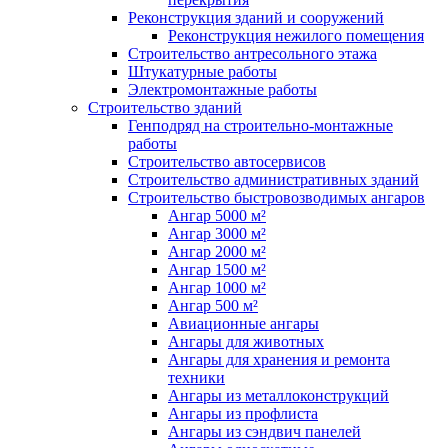
Реконструкция зданий и сооружений
Реконструкция нежилого помещения
Строительство антресольного этажа
Штукатурные работы
Электромонтажные работы
Строительство зданий
Генподряд на строительно-монтажные
работы
Строительство автосервисов
Строительство административных зданий
Строительство быстровозводимых ангаров
Ангар 5000 м²
Ангар 3000 м²
Ангар 2000 м²
Ангар 1500 м²
Ангар 1000 м²
Ангар 500 м²
Авиационные ангары
Ангары для животных
Ангары для хранения и ремонта
техники
Ангары из металлоконструкций
Ангары из профлиста
Ангары из сэндвич панелей