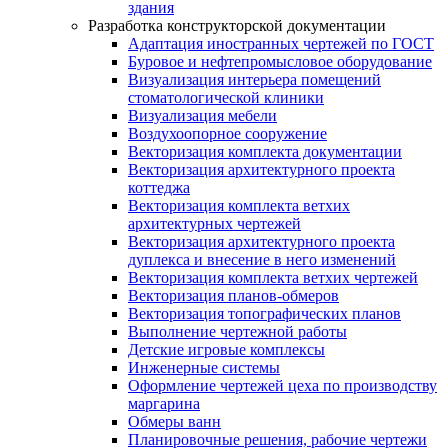
здания
Разработка конструкторской документации
Адаптация иностранных чертежей по ГОСТ
Буровое и нефтепромысловое оборудование
Визуализация интерьера помещений
стоматологической клиники
Визуализация мебели
Воздухоопорное сооружение
Векторизация комплекта документации
Векторизация архитектурного проекта
коттеджа
Векторизация комплекта ветхих
архитектурных чертежей
Векторизация архитектурного проекта
дуплекса и внесение в него изменений
Векторизация комплекта ветхих чертежей
Векторизация планов-обмеров
Векторизация топографических планов
Выполнение чертежной работы
Детские игровые комплексы
Инженерные системы
Оформление чертежей цеха по производству
маргарина
Обмеры ванн
Планировочные решения, рабочие чертежи