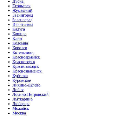
Дубна
Егорьевск
Жуковский
Звенигород
Зеленоград
Ивантеевка
Калуга
Кашира
Клин
Коломна
Королев
Котельники
Красноармейск
Красногорск
Краснозаводск
Краснознаменск
Кубинка
Куровское
Ликино-Дулёво
Лобня
Лосино-Петровский
Лыткарино
Люберцы
Можайск
Москва