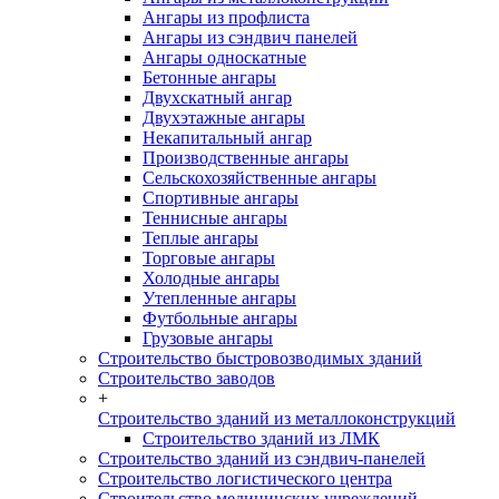
Ангары из профлиста
Ангары из сэндвич панелей
Ангары односкатные
Бетонные ангары
Двухскатный ангар
Двухэтажные ангары
Некапитальный ангар
Производственные ангары
Сельскохозяйственные ангары
Спортивные ангары
Теннисные ангары
Теплые ангары
Торговые ангары
Холодные ангары
Утепленные ангары
Футбольные ангары
Грузовые ангары
Строительство быстровозводимых зданий
Строительство заводов
+
Строительство зданий из металлоконструкций
Строительство зданий из ЛМК
Строительство зданий из сэндвич-панелей
Строительство логистического центра
Строительство медицинских учреждений