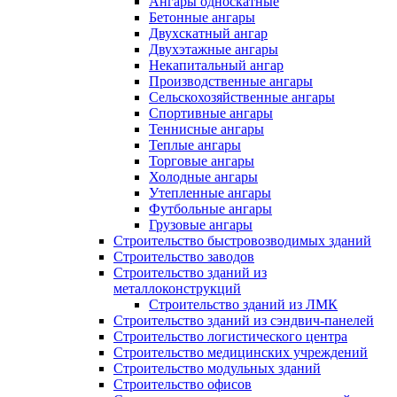
Ангары односкатные
Бетонные ангары
Двухскатный ангар
Двухэтажные ангары
Некапитальный ангар
Производственные ангары
Сельскохозяйственные ангары
Спортивные ангары
Теннисные ангары
Теплые ангары
Торговые ангары
Холодные ангары
Утепленные ангары
Футбольные ангары
Грузовые ангары
Строительство быстровозводимых зданий
Строительство заводов
Строительство зданий из
металлоконструкций
Строительство зданий из ЛМК
Строительство зданий из сэндвич-панелей
Строительство логистического центра
Строительство медицинских учреждений
Строительство модульных зданий
Строительство офисов