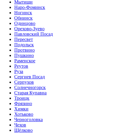
Мытищи
Наро-Фоминск
Ногинск
Обнинск
Одинцово
Орехово-Зуево
Павловский Посад
Пересвет
Подольск
Протвино
Пушкино
Раменское
Реутов
Руза
Сергиев Посад
Серпухов
Солнечногорск
Старая Купавна
Троицк
Фрязино
Химки
Хотьково
Черноголовка
Чехов
Щёлково