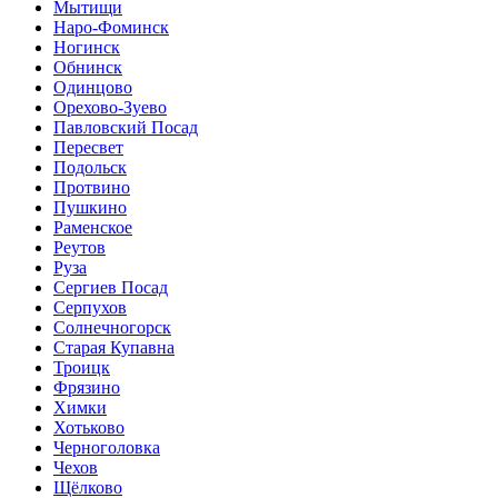
Мытищи
Наро-Фоминск
Ногинск
Обнинск
Одинцово
Орехово-Зуево
Павловский Посад
Пересвет
Подольск
Протвино
Пушкино
Раменское
Реутов
Руза
Сергиев Посад
Серпухов
Солнечногорск
Старая Купавна
Троицк
Фрязино
Химки
Хотьково
Черноголовка
Чехов
Щёлково