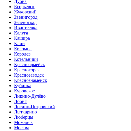
Дубна
Егорьевск
Жуковский
Звенигород
Зеленоград
Ивантеевка
Калуга
Кашира
Клин
Коломна
Королев
Котельники
Красноармейск
Красногорск
Краснозаводск
Краснознаменск
Кубинка
Куровское
Ликино-Дулёво
Лобня
Лосино-Петровский
Лыткарино
Люберцы
Можайск
Москва