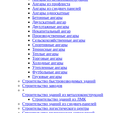
Ангары из профлиста
Ангары из сэндвич панелей
Ангары односкатные
Бетонные ангары
Двухскатный ангар
Двухэтажные ангары
Некапитальный ангар
Производственные ангары
Сельскохозяйственные ангары
Спортивные ангары
Теннисные ангары
Теплые ангары
Торговые ангары
Холодные ангары
Утепленные ангары
Футбольные ангары
Грузовые ангары
Строительство быстровозводимых зданий
Строительство заводов
+
Строительство зданий из металлоконструкций
Строительство зданий из ЛМК
Строительство зданий из сэндвич-панелей
Строительство логистического центра
Строительство медицинских учреждений