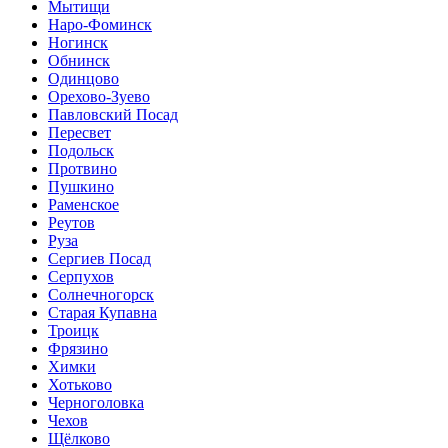
Мытищи
Наро-Фоминск
Ногинск
Обнинск
Одинцово
Орехово-Зуево
Павловский Посад
Пересвет
Подольск
Протвино
Пушкино
Раменское
Реутов
Руза
Сергиев Посад
Серпухов
Солнечногорск
Старая Купавна
Троицк
Фрязино
Химки
Хотьково
Черноголовка
Чехов
Щёлково