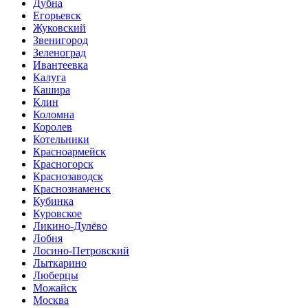
Дубна
Егорьевск
Жуковский
Звенигород
Зеленоград
Ивантеевка
Калуга
Кашира
Клин
Коломна
Королев
Котельники
Красноармейск
Красногорск
Краснозаводск
Краснознаменск
Кубинка
Куровское
Ликино-Дулёво
Лобня
Лосино-Петровский
Лыткарино
Люберцы
Можайск
Москва