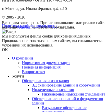
ИНН 9705064909 / ОГРН 1167746376654
г. Москва, ул. Ивана Франко, д.4, к.10
© 2005 - 2026
Все права защищены. При использовании материалов сайта
Политика конфиденциальности
активная
ссылка
на источник обязательна.
Мы используем файлы cookie для хранения данных.
Продолжая пользоваться нашим сайтом, вы соглашаетесь с
условиями их использования.
OK
О компании
Нормативная документация
Полезная информация
Вопрос-ответ
Услуги
Обследования и изыскания
3Д сканирование зданий и сооружений
Инженерные изыскания
Инженерные изыскания фундамента
Обследование оснований и фундаментов
зданий
Визуальное обследование