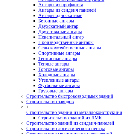
Ангары из профлиста
Ангары из сэндвич панелей
Ангары односкатные
Бетонные ангары
Двухскатный ангар
Двухэтажные ангары
Некапитальный ангар
Производственные ангары
Сельскохозяйственные ангары
Спортивные ангары
Теннисные ангары
Теплые ангары
Торговые ангары
Холодные ангары
Утепленные ангары
Футбольные ангары
Грузовые ангары
Строительство быстровозводимых зданий
Строительство заводов
+
Строительство зданий из металлоконструкций
Строительство зданий из ЛМК
Строительство зданий из сэндвич-панелей
Строительство логистического центра
Строительство медицинских учреждений