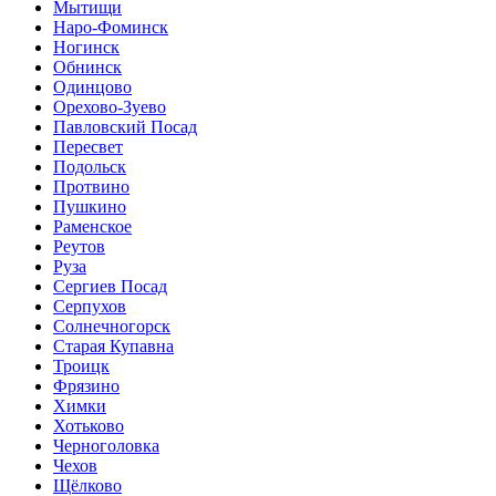
Мытищи
Наро-Фоминск
Ногинск
Обнинск
Одинцово
Орехово-Зуево
Павловский Посад
Пересвет
Подольск
Протвино
Пушкино
Раменское
Реутов
Руза
Сергиев Посад
Серпухов
Солнечногорск
Старая Купавна
Троицк
Фрязино
Химки
Хотьково
Черноголовка
Чехов
Щёлково