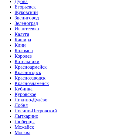
Дубна
Егорьевск
Жуковский
Звенигород
Зеленоград
Ивантеевка
Калуга
Кашира
Клин
Коломна
Королев
Котельники
Красноармейск
Красногорск
Краснозаводск
Краснознаменск
Кубинка
Куровское
Ликино-Дулёво
Лобня
Лосино-Петровский
Лыткарино
Люберцы
Можайск
Москва