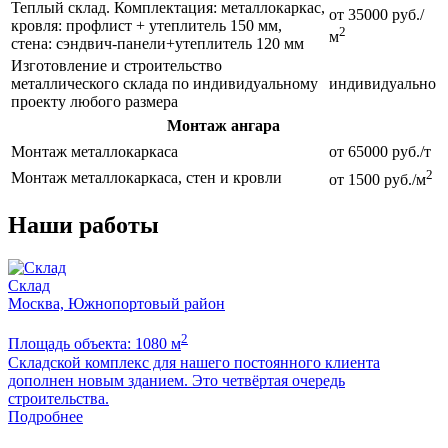
Теплый склад. Комплектация: металлокаркас,
от 35000 руб./
кровля: профлист + утеплитель 150 мм,
2
м
стена: сэндвич-панели+утеплитель 120 мм
Изготовление и строительство
металлического склада по индивидуальному
индивидуально
проекту любого размера
Монтаж ангара
Монтаж металлокаркаса
от 65000 руб./т
2
Монтаж металлокаркаса, стен и кровли
от 1500 руб./м
Наши работы
Склад
Москва, Южнопортовый район
2
Площадь объекта: 1080 м
П
Складской комплекс для нашего постоянного клиента
Б
дополнен новым зданием. Это четвёртая очередь
м
строительства.
Подробнее